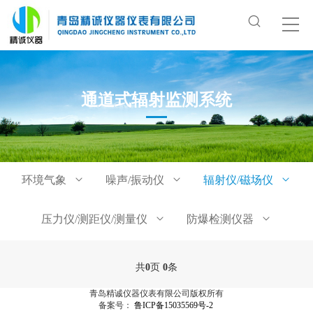
通道式辐射监测系统
环境气象
噪声/振动仪
辐射仪/磁场仪
压力仪/测距仪/测量仪
防爆检测仪器
共
0
页
0
条
青岛精诚仪器仪表有限公司版权所有
备案号：
鲁ICP备15035569号-2