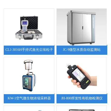
CLJ-3016H手持式激光尘埃粒子
JC-9微型水质自动监测站
计数器
KW-1空气微生物浓缩采样器
JH-800挥发性有机物检测仪