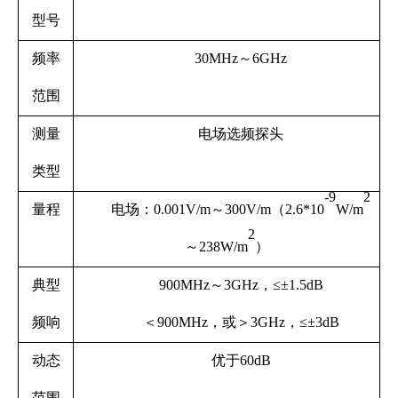
型号
频率
30MHz～6GHz
范围
测量
电场选频探头
类型
-9
2
量程
电场：0.001V/m～300V/m（2.6*10
W/m
2
～238W/m
）
典型
900MHz～3GHz，≤±1.5dB
频响
＜900MHz，或＞3GHz，≤±3dB
动态
优于60dB
范围